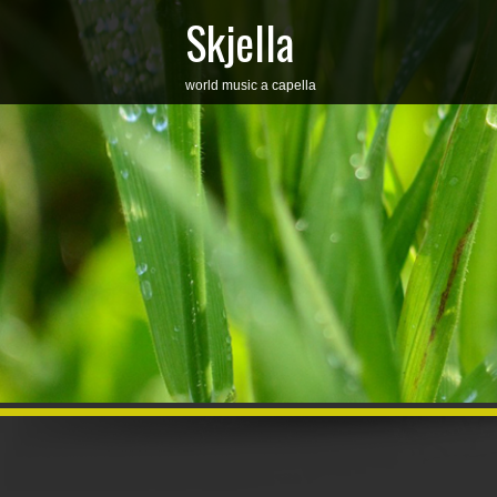
Skjella
world music a capella